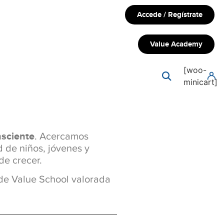
Accede / Regístrate
Value Academy
[woo-
minicart]
nsciente
. Acercamos
 de niños, jóvenes y
de crecer.
 de Value School valorada