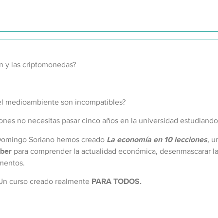
n y las criptomonedas?
del medioambiente son incompatibles?
iones no necesitas pasar cinco años en la universidad estudiand
o Domingo Soriano hemos creado
La economía en 10 lecciones
,
un
aber
para comprender la actualidad económica, desenmascarar la
mentos.
 Un curso creado realmente
PARA TODOS.