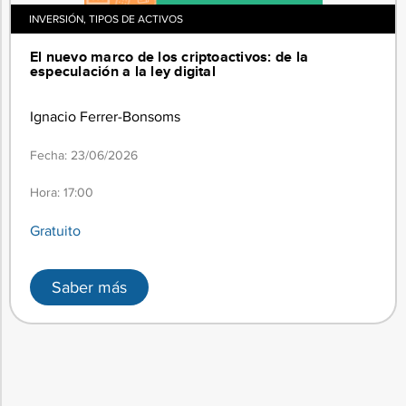
INVERSIÓN
,
TIPOS DE ACTIVOS
09
COMPORTAMIENTO
FINANCIERO
El nuevo marco de los criptoactivos: de la
especulación a la ley digital
El inversor irracional: cualquiera de
nosotros.
Ignacio Ferrer-Bonsoms
10
Fecha: 23/06/2026
ECOSISTEMA VS
Hora: 17:00
Intentaremos ir más allá.
Gratuito
Saber más