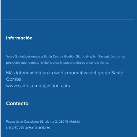
n
o
*
r
r
e
o
*
Información
Value School pertenece a Santa Comba Gestión SL, holding familiar aglutinador de
proyectos que fomenta la libertad de la persona desde el conocimiento.
Más información en la web corporativa del grupo Santa
Comba:
www.santacombagestion.com
Contacto
Paseo de la Castellana 53, planta 2, 28046 Madrid
info@valueschool.es