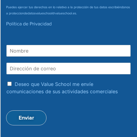
Puedes ejercer tus derechos en lo relativo a la protección de tus datos escribiéndonos
a
protecciondedatosvalueschool@valueschool.es
.
Política de Privacidad
N
o
m
D
b
i
r
r
e
a
e
Deseo que Value School me envíe
c
c
comunicaciones de sus actividades comerciales
e
c
p
i
t
ó
a
n
Enviar
c
d
i
e
o
c