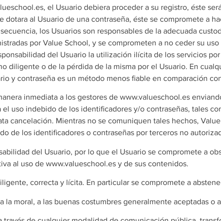
alueschool.es, el Usuario debiera proceder a su registro, éste se
 se dotara al Usuario de una contraseña, éste se compromete a ha
onsecuencia, los Usuarios son responsables de la adecuada custod
nistradas por Value School, y se comprometen a no ceder su uso 
onsabilidad del Usuario la utilización ilícita de los servicios po
no diligente o de la pérdida de la misma por el Usuario. En cual
ario y contraseña es un método menos fiable en comparación con 
e manera inmediata a los gestores de www.valueschool.es enviando
l uso indebido de los identificadores y/o contraseñas, tales com
diata cancelación. Mientras no se comuniquen tales hechos, Valu
do de los identificadores o contraseñas por terceros no autoriza
bilidad del Usuario, por lo que el Usuario se compromete a obse
ativa al uso de www.valueschool.es y de sus contenidos.
iligente, correcta y lícita. En particular se compromete a abstene
ey, a la moral, a las buenas costumbres generalmente aceptadas o a
co a través de cualquier modalidad de comunicación pública, trans