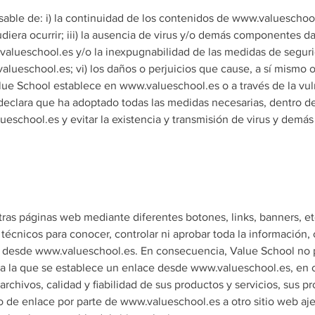
ble de: i) la continuidad de los contenidos de www.valueschool.e
udiera ocurrir; iii) la ausencia de virus y/o demás componentes
ww.valueschool.es y/o la inexpugnabilidad de las medidas de segu
valueschool.es; vi) los daños o perjuicios que cause, a sí mismo 
alue School establece en www.valueschool.es o a través de la vul
eclara que ha adoptado todas las medidas necesarias, dentro de 
ueschool.es y evitar la existencia y transmisión de virus y dem
ras páginas web mediante diferentes botones, links, banners, etc
técnicos para conocer, controlar ni aprobar toda la información,
ces desde www.valueschool.es. En consecuencia, Value School no
 a la que se establece un enlace desde www.valueschool.es, en c
archivos, calidad y fiabilidad de sus productos y servicios, sus p
o de enlace por parte de www.valueschool.es a otro sitio web aj