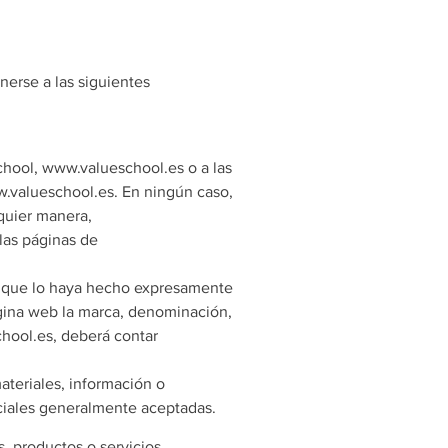
nerse a las siguientes
School, www.valueschool.es o a las
w.valueschool.es. En ningún caso,
lquier manera,
las páginas de
vo que lo haya hecho expresamente
ágina web la marca, denominación,
chool.es, deberá contar
teriales, información o
ociales generalmente aceptadas.
, productos o servicios