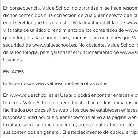
En consecuencia, Value School no garantiza ni se hace responsa
dichos contenidos ni la corrección de cualquier defecto que p
en el servidor que lo suministra; iv) la invulnerabilidad de w
v) la falta de utilidad o rendimiento de los contenidos de www.
que infringiera las condiciones, normas e instrucciones que V
seguridad de www.valueschool.es. No obstante, Value School d
de la tecnología, para garantizar el funcionamiento de www.val
Usuarios.
ENLACES
Enlaces desde www.valueschool.es a otras webs:
En www.valueschool.es el Usuario podrá encontrar enlaces a ot
terceros. Value School no tiene facultad ni medios humanos ni 
facilitados por otros sitios web a los que se establecen enla
responsabilidad por cualquier aspecto relativo a la página web
taxativo, sobre su funcionamiento, acceso, datos, información, 
sus contenidos en general. El establecimiento de cualquier tip