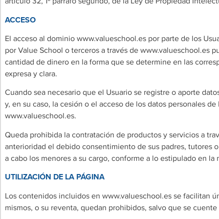
artículo 32, 1º párrafo segundo, de la Ley de Propiedad Intelect
ACCESO
El acceso al dominio www.valueschool.es por parte de los Usuari
por Value School o terceros a través de www.valueschool.es pu
cantidad de dinero en la forma que se determine en las corres
expresa y clara.
Cuando sea necesario que el Usuario se registre o aporte datos
y, en su caso, la cesión o el acceso de los datos personales de 
www.valueschool.es.
Queda prohibida la contratación de productos y servicios a t
anterioridad el debido consentimiento de sus padres, tutores 
a cabo los menores a su cargo, conforme a lo estipulado en la 
UTILIZACIÓN DE LA PÁGINA
Los contenidos incluidos en www.valueschool.es se facilitan ú
mismos, o su reventa, quedan prohibidos, salvo que se cuente c