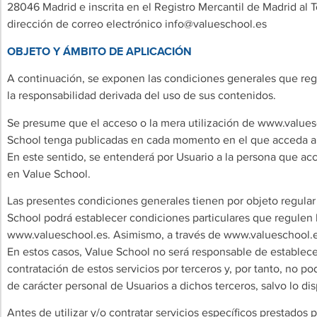
28046 Madrid e inscrita en el Registro Mercantil de Madrid al 
dirección de correo electrónico
info@valueschool.es
OBJETO Y ÁMBITO DE APLICACIÓN
A continuación, se exponen las condiciones generales que reg
la responsabilidad derivada del uso de sus contenidos.
Se presume que el acceso o la mera utilización de www.valuesc
School tenga publicadas en cada momento en el que acceda a s
En este sentido, se entenderá por Usuario a la persona que acce
en Value School.
Las presentes condiciones generales tienen por objeto regula
School podrá establecer condiciones particulares que regulen la
www.valueschool.es. Asimismo, a través de www.valueschool.es, 
En estos casos, Value School no será responsable de establecer 
contratación de estos servicios por terceros y, por tanto, no p
de carácter personal de Usuarios a dichos terceros, salvo lo dis
Antes de utilizar y/o contratar servicios específicos prestado