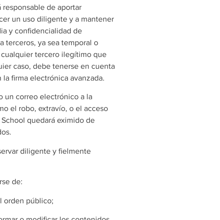
rá responsable de aportar
cer un uso diligente y a mantener
ia y confidencialidad de
a terceros, ya sea temporal o
r cualquier tercero ilegítimo que
quier caso, debe tenerse en cuenta
la firma electrónica avanzada.
 un correo electrónico a la
o el robo, extravío, o el acceso
e School quedará eximido de
dos.
rvar diligente y fielmente
rse de:
l orden público;
formar o modificar los contenidos,