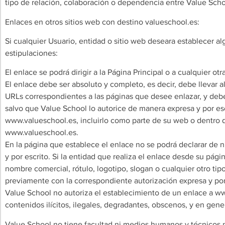
tipo de relación, colaboración o dependencia entre Value Schoo
Enlaces en otros sitios web con destino valueschool.es:
Si cualquier Usuario, entidad o sitio web deseara establecer a
estipulaciones:
El enlace se podrá dirigir a la Página Principal o a cualquier ot
El enlace debe ser absoluto y completo, es decir, debe llevar a
URLs correspondientes a las páginas que desee enlazar, y deb
salvo que Value School lo autorice de manera expresa y por escr
www.valueschool.es, incluirlo como parte de su web o dentro d
www.valueschool.es.
En la página que establece el enlace no se podrá declarar de
y por escrito. Si la entidad que realiza el enlace desde su p
nombre comercial, rótulo, logotipo, slogan o cualquier otro ti
previamente con la correspondiente autorización expresa y por
Value School no autoriza el establecimiento de un enlace a w
contenidos ilícitos, ilegales, degradantes, obscenos, y en gen
Value School no tiene facultad ni medios humanos y técnicos pa