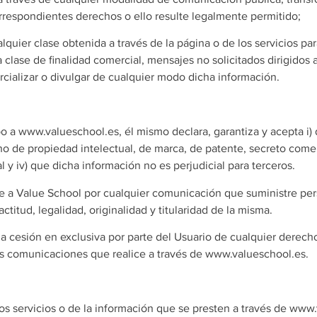
orrespondientes derechos o ello resulte legalmente permitido;
lquier clase obtenida a través de la página o de los servicios par
 clase de finalidad comercial, mensajes no solicitados dirigidos
cializar o divulgar de cualquier modo dicha información.
po a www.valueschool.es, él mismo declara, garantiza y acepta i)
ho de propiedad intelectual, de marca, de patente, secreto comer
l y iv) que dicha información no es perjudicial para terceros.
ne a Value School por cualquier comunicación que suministre pe
ctitud, legalidad, originalidad y titularidad de la misma.
la cesión en exclusiva por parte del Usuario de cualquier derec
 las comunicaciones que realice a través de www.valueschool.es.
e los servicios o de la información que se presten a través de www