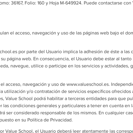
Tomo: 36167, Folio: 160 y Hoja M-649924. Puede contactarse con 
ulan el acceso, navegación y uso de las páginas web bajo el do
hool.es por parte del Usuario implica la adhesión de éste a las
u página web. En consecuencia, el Usuario debe estar al tanto 
da, navegue, utilice o participe en los servicios y actividades, g
r el acceso, navegación y uso de www.valueschool.es. Independ
 utilización y/o contratación de servicios específicos ofrecidos 
Value School podrá habilitar a terceras entidades para que publ
las condiciones generales y particulares a tener en cuenta en la
odrá ser considerado responsable de los mismos. En cualquier caso
puesto en su Política de Privacidad.
s por Value School, el Usuario deberá leer atentamente las corre