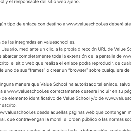
l y el responsable del sitio web ajeno.
lgún tipo de enlace con destino a www.valueschool.es deberá ate
ra de las integradas en valueschool.es.
l Usuario, mediante un clic, a la propia dirección URL de Value 
e abarcar completamente toda la extensión de la pantalla de ww
ito, el sitio web que realiza el enlace podrá reproducir, de cua
e uno de sus “frames” o crear un “browser” sobre cualquiera de 
 ninguna manera que Value School ha autorizado tal enlace, sal
ágina a www.valueschool.es correctamente deseara incluir en su p
po de elemento identificativo de Value School y/o de www.values
 escrito.
ww.valueschool.es desde aquellas páginas web que contengan ma
eral, que contravengan la moral, el orden público o las normas s
ra conocer, controlar ni aprobar toda la información, contenidos