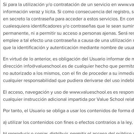
Si para la utilización y/o contratación de un servicio en www.v
información veraz y lícita. Si como consecuencia del registro,
en secreto la contraseña para acceder a estos servicios. En c
cualesquiera identificadores y/o contraseñas que le sean sumi
permanente, ni a permitir su acceso a personas ajenas. Será resp
emplee a tal efecto una contraseña a causa de una utilización 
que la identificación y autenticación mediante nombre de usu
En virtud de lo anterior, es obligación del Usuario informar d
dirección
info@valueschool.es
de cualquier hecho que permita e
no autorizado a los mismos, con el fin de proceder a su inme
cualquier responsabilidad que pudiera derivarse del uso indebi
El acceso, navegación y uso de www.valueschool.es es responsa
cualquier instrucción adicional impartida por Value School rel
Por tanto, el Usuario se obliga a usar los contenidos de forma d
a) utilizar los contenidos con fines o efectos contrarios a la l
b) reproducir o copiar, distribuir, permitir el acceso del públi