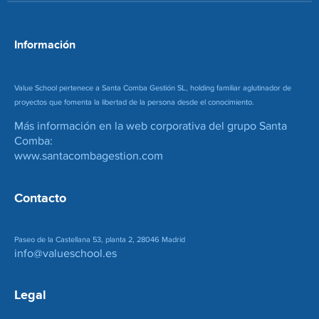
e
o
*
Información
Value School pertenece a Santa Comba Gestión SL, holding familiar aglutinador de
proyectos que fomenta la libertad de la persona desde el conocimiento.
Más información en la web corporativa del grupo Santa
Comba:
www.santacombagestion.com
Contacto
Paseo de la Castellana 53, planta 2, 28046 Madrid
info@valueschool.es
Legal