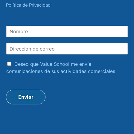
Política de Privacidad
N
o
m
D
b
i
r
r
e
a
e
Deseo que Value School me envíe
c
c
comunicaciones de sus actividades comerciales
e
c
p
i
t
ó
a
n
Enviar
c
d
i
e
o
c
n
o
*
r
r