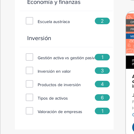
Economía y finanzas
2
Escuela austríaca
ON
PR
Inversión
M
1
Gestión activa vs gestión pasiva
I
I
3
Inversión en valor
4
Productos de inversión
6
Tipos de activos
1
Valoración de empresas