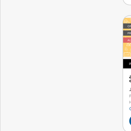
ON
PR
A
I