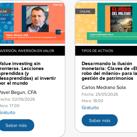
LINE
ONLINE
EDIO
NVERSIÓN
,
INVERSIÓN EN VALOR
TIPOS DE ACTIVOS
Value investing sin
Desarmando la ilusión
fronteras. Lecciones
monetaria: Claves de «E
aprendidas (y
robo del milenio» para l
desaprendidas) al invertir
gestión de patrimonios
por el mundo
Carlos Medrano Sola
Pavel Begun, CFA
Fecha: 25/05/2026
Fecha: 02/06/2026
Hora: 18:00
Hora: 17:00
Gratuito
Gratuito
Saber más
Saber más