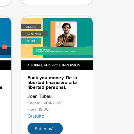
,
ONLINE
PRESENCIAL
BÁSICO
AHORRO
,
AHORRO E INVERSIÓN
​​Fuck you money. De la
libertad financiera a la
e.
libertad personal.​
Joan Tubau
Fecha: 16/04/2026
Hora: 19:00
Gratuito
Saber más