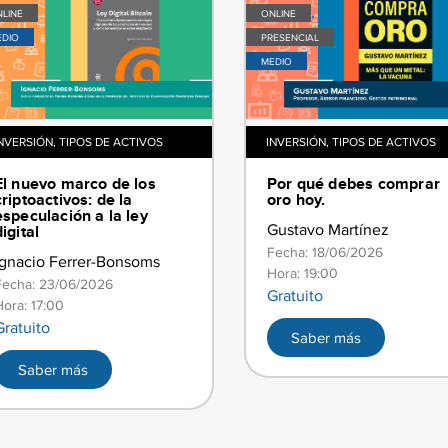
,
LINE
ONLINE
EDIO
PRESENCIAL
MEDIO
NVERSIÓN
,
TIPOS DE ACTIVOS
INVERSIÓN
,
TIPOS DE ACTIVOS
El nuevo marco de los
​​Por qué debes comprar
criptoactivos: de la
oro hoy.​
especulación a la ley
Gustavo Martínez
digital
Fecha: 18/06/2026
Ignacio Ferrer-Bonsoms
Hora: 19:00
Fecha: 23/06/2026
Gratuito
Hora: 17:00
Gratuito
Saber más
Saber más