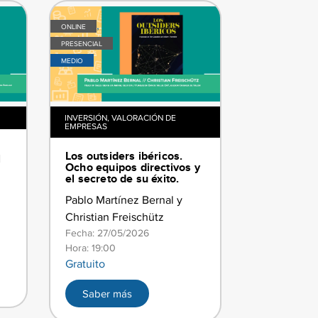
,
ONLINE
PRESENCIAL
MEDIO
INVERSIÓN
,
VALORACIÓN DE
EMPRESAS
Los outsiders ibéricos.
l
Ocho equipos directivos y
a
el secreto de su éxito.
Pablo Martínez Bernal y
Christian Freischütz
Fecha: 27/05/2026
Hora: 19:00
Gratuito
Saber más