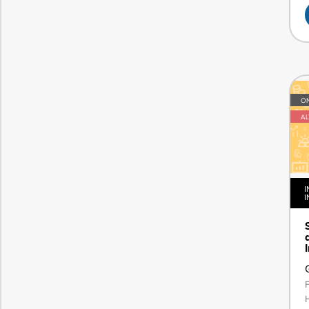
ON
A
I
I