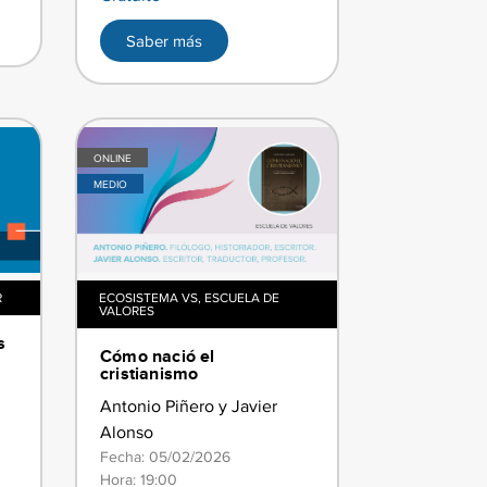
Saber más
ONLINE
MEDIO
R
ECOSISTEMA VS
,
ESCUELA DE
VALORES
s
​​Cómo nació el
cristianismo
Antonio Piñero y Javier
Alonso
Fecha: 05/02/2026
Hora: 19:00