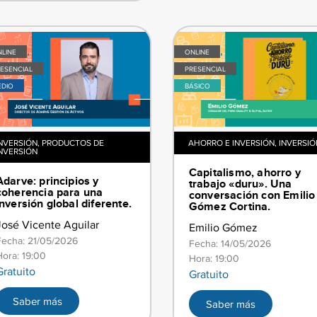
,
,
LINE
ONLINE
ESENCIAL
PRESENCIAL
EDIO
BÁSICO
NVERSIÓN
,
PRODUCTOS DE
AHORRO E INVERSIÓN
,
INVERSIÓ
NVERSIÓN
Capitalismo, ahorro y
Adarve: principios y
trabajo «duru». Una
coherencia para una
conversación con Emilio
inversión global diferente.
Gómez Cortina.
José Vicente Aguilar
Emilio Gómez
Fecha: 21/05/2026
Fecha: 14/05/2026
Hora: 19:00
Hora: 19:00
Gratuito
Gratuito
Saber más
Saber más