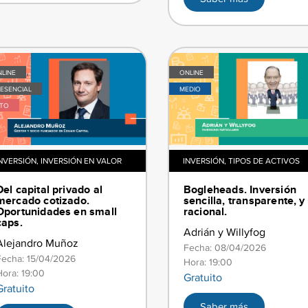
,
LINE
ONLINE
ESENCIAL
MEDIO
LTO
NVERSIÓN
,
INVERSIÓN EN VALOR
INVERSIÓN
,
TIPOS DE ACTIVOS
​​Del capital privado al
​​Bogleheads. Inversión
mercado cotizado.
sencilla, transparente, y
Oportunidades en small
racional.​
caps.​
Adrián y Willyfog
Alejandro Muñoz
Fecha: 08/04/2026
Fecha: 15/04/2026
Hora: 19:00
Hora: 19:00
Gratuito
Gratuito
Saber más