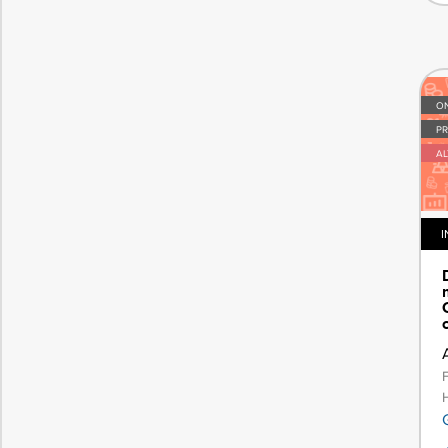
ON
PR
A
I