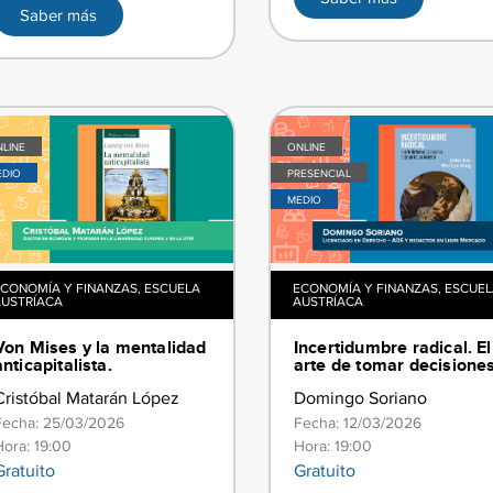
Saber más
,
LINE
ONLINE
EDIO
PRESENCIAL
MEDIO
CONOMÍA Y FINANZAS
,
ESCUELA
ECONOMÍA Y FINANZAS
,
ESCUEL
USTRÍACA
AUSTRÍACA
​​Von Mises y la mentalidad
​​Incertidumbre radical. El
anticapitalista​.
arte de tomar decisiones.
Cristóbal Matarán López
Domingo Soriano
Fecha: 25/03/2026
Fecha: 12/03/2026
Hora: 19:00
Hora: 19:00
Gratuito
Gratuito