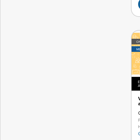
ON
M
E
A