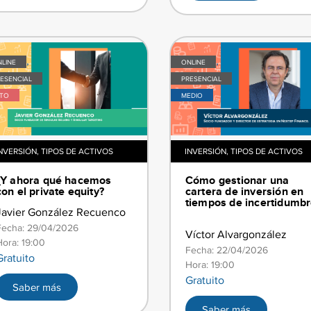
,
,
LINE
ONLINE
ESENCIAL
PRESENCIAL
LTO
MEDIO
NVERSIÓN
,
TIPOS DE ACTIVOS
INVERSIÓN
,
TIPOS DE ACTIVOS
​​¿Y ahora qué hacemos
​​Cómo gestionar una
con el private equity?​
cartera de inversión en
tiempos de incertidumbr
Javier González Recuenco
Fecha: 29/04/2026
Víctor Alvargonzález
Hora: 19:00
Fecha: 22/04/2026
Gratuito
Hora: 19:00
Gratuito
Saber más
Saber más