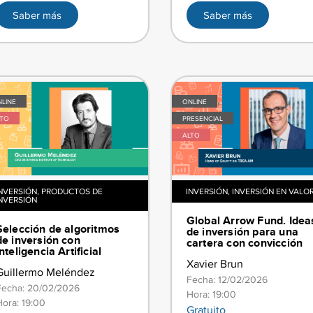
Saber más
Saber más
,
LINE
ONLINE
LTO
PRESENCIAL
ALTO
NVERSIÓN
,
PRODUCTOS DE
INVERSIÓN
,
INVERSIÓN EN VALO
NVERSIÓN
​​Global Arrow Fund. Idea
​​Selección de algoritmos
de inversión para una
de inversión con
cartera con convicción
Inteligencia Artificial
Xavier Brun
Guillermo Meléndez
Fecha: 12/02/2026
Fecha: 20/02/2026
Hora: 19:00
Hora: 19:00
Gratuito