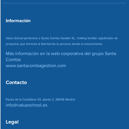
e
o
*
Información
Value School pertenece a Santa Comba Gestión SL, holding familiar aglutinador de
proyectos que fomenta la libertad de la persona desde el conocimiento.
Más información en la web corporativa del grupo Santa
Comba:
www.santacombagestion.com
Contacto
Paseo de la Castellana 53, planta 2, 28046 Madrid
info@valueschool.es
Legal