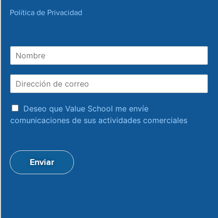
Política de Privacidad
N
o
m
D
b
i
r
r
e
a
e
Deseo que Value School me envíe
c
c
comunicaciones de sus actividades comerciales
e
c
p
i
t
ó
a
n
Enviar
c
d
i
e
o
c
n
o
*
r
r