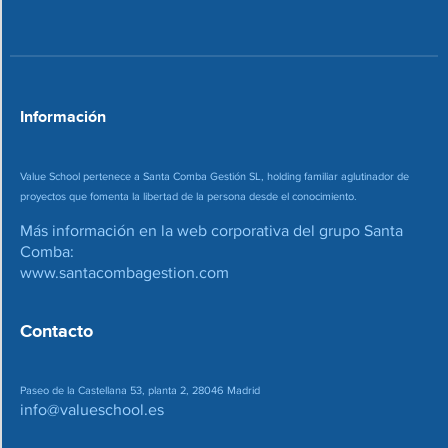
*
r
r
e
o
*
Información
Value School pertenece a Santa Comba Gestión SL, holding familiar aglutinador de
proyectos que fomenta la libertad de la persona desde el conocimiento.
Más información en la web corporativa del grupo Santa
Comba:
www.santacombagestion.com
Contacto
Paseo de la Castellana 53, planta 2, 28046 Madrid
info@valueschool.es