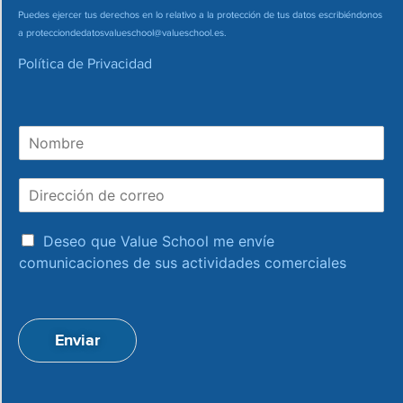
Puedes ejercer tus derechos en lo relativo a la protección de tus datos escribiéndonos
a
protecciondedatosvalueschool@valueschool.es
.
Política de Privacidad
N
o
m
D
b
i
r
r
e
a
e
Deseo que Value School me envíe
c
c
comunicaciones de sus actividades comerciales
e
c
p
i
t
ó
a
n
Enviar
c
d
i
e
o
c
n
o