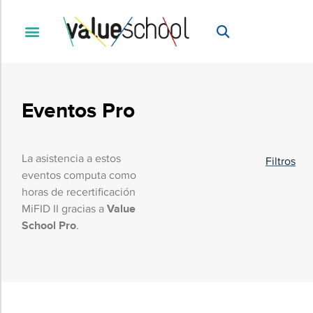
Filtros
Online
Presencial
Eventos Pro
Niveles
La asistencia a estos
Filtros
Tipos
eventos computa como
horas de recertificación
Categorías
MiFID II gracias a
Value
School Pro
.