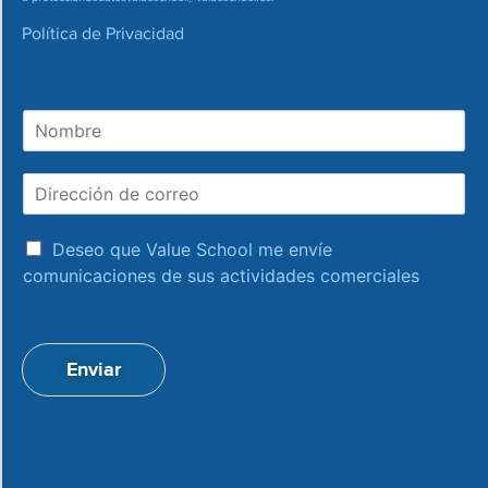
Política de Privacidad
N
o
m
D
b
i
r
r
e
a
e
Deseo que Value School me envíe
c
c
comunicaciones de sus actividades comerciales
e
c
p
i
t
ó
a
n
Enviar
c
d
i
e
o
c
n
o
*
r
r