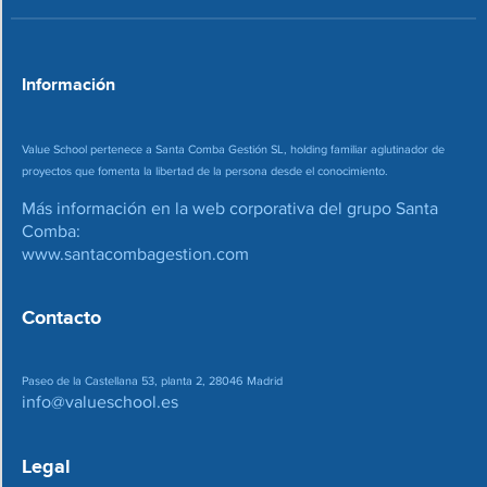
e
o
*
Información
Value School pertenece a Santa Comba Gestión SL, holding familiar aglutinador de
proyectos que fomenta la libertad de la persona desde el conocimiento.
Más información en la web corporativa del grupo Santa
Comba:
www.santacombagestion.com
Contacto
Paseo de la Castellana 53, planta 2, 28046 Madrid
info@valueschool.es
Legal