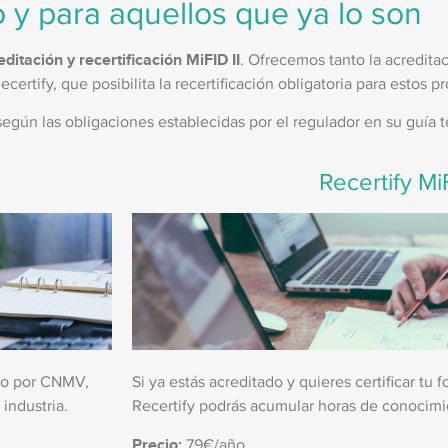
 y para aquellos que ya lo son
editación y recertificación MiFID II
. Ofrecemos tanto la acredita
ertify, que posibilita la recertificación obligatoria para estos pr
ún las obligaciones establecidas por el regulador en su guía t
Recertify MiF
ado por CNMV,
Si ya estás acreditado y quieres certificar tu
 industria.
Recertify podrás acumular horas de conocimie
Precio:
79€/año