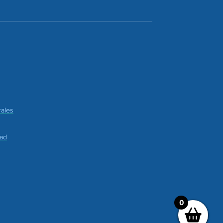
ales
dad
0