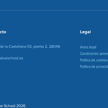
d
i
e
o
c
n
o
*
r
r
e
cto
Legal
o
*
de la Castellana 53, planta 2, 28046
Aviso legal
Condiciones gener
alueschool.es
Política de cookies
Política de privaci
ue School 2026