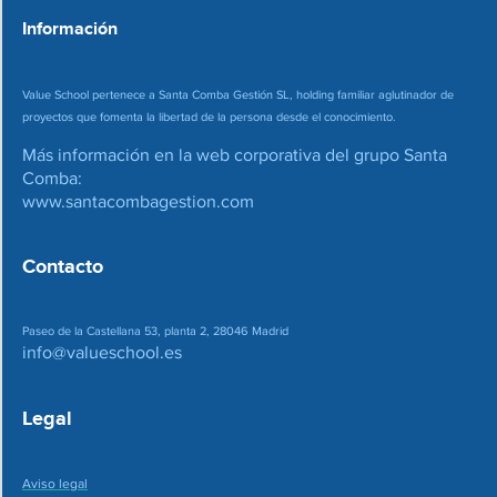
*
Información
Value School pertenece a Santa Comba Gestión SL, holding familiar aglutinador de
proyectos que fomenta la libertad de la persona desde el conocimiento.
Más información en la web corporativa del grupo Santa
Comba:
www.santacombagestion.com
Contacto
Paseo de la Castellana 53, planta 2, 28046 Madrid
info@valueschool.es
Legal
Aviso legal