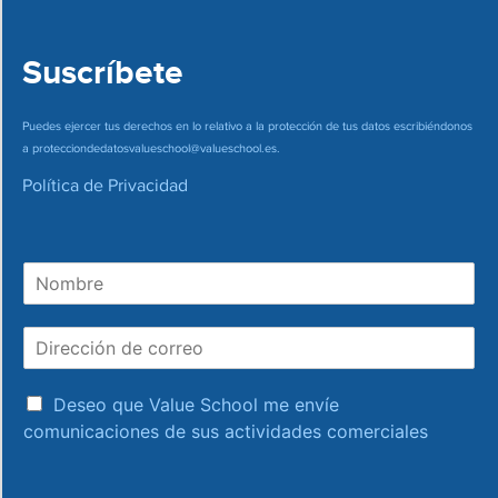
Suscríbete
Puedes ejercer tus derechos en lo relativo a la protección de tus datos escribiéndonos
a
protecciondedatosvalueschool@valueschool.es
.
Política de Privacidad
N
o
m
D
b
i
r
r
e
a
e
Deseo que Value School me envíe
c
c
comunicaciones de sus actividades comerciales
e
c
p
i
t
ó