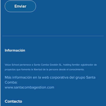
a
n
Enviar
c
d
i
e
o
c
n
o
*
r
r
e
o
*
Información
Value School pertenece a Santa Comba Gestión SL, holding familiar aglutinador de
proyectos que fomenta la libertad de la persona desde el conocimiento.
Más información en la web corporativa del grupo Santa
Comba:
www.santacombagestion.com
Contacto