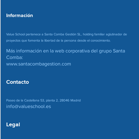
o
*
Información
Value School pertenece a Santa Comba Gestión SL, holding familiar aglutinador de
proyectos que fomenta la libertad de la persona desde el conocimiento.
Más información en la web corporativa del grupo Santa
Comba:
www.santacombagestion.com
Contacto
Paseo de la Castellana 53, planta 2, 28046 Madrid
info@valueschool.es
Legal