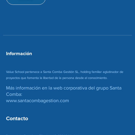
d
i
e
o
c
n
o
*
r
r
e
o
*
Información
Value School pertenece a Santa Comba Gestión SL, holding familiar aglutinador de
proyectos que fomenta la libertad de la persona desde el conocimiento.
Más información en la web corporativa del grupo Santa
Comba:
www.santacombagestion.com
Contacto