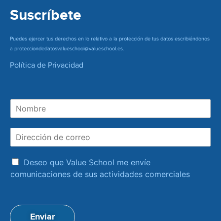
Suscríbete
Puedes ejercer tus derechos en lo relativo a la protección de tus datos escribiéndonos
a
protecciondedatosvalueschool@valueschool.es
.
Política de Privacidad
N
o
m
D
b
i
r
r
e
a
e
Deseo que Value School me envíe
c
c
comunicaciones de sus actividades comerciales
e
c
p
i
t
ó
a
n
Enviar
c