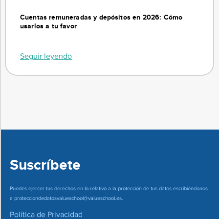
Cuentas remuneradas y depósitos en 2026: Cómo
usarlos a tu favor
Seguir leyendo
Suscríbete
Puedes ejercer tus derechos en lo relativo a la protección de tus datos escribiéndonos
a
protecciondedatosvalueschool@valueschool.es
.
Política de Privacidad