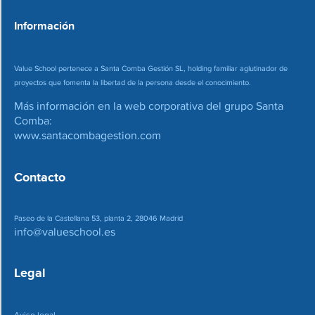
*
Información
Value School pertenece a Santa Comba Gestión SL, holding familiar aglutinador de
proyectos que fomenta la libertad de la persona desde el conocimiento.
Más información en la web corporativa del grupo Santa
Comba:
www.santacombagestion.com
Contacto
Paseo de la Castellana 53, planta 2, 28046 Madrid
info@valueschool.es
Legal
Aviso legal