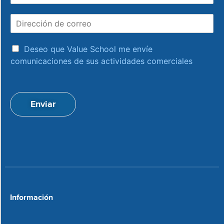
m
D
b
i
r
r
e
a
e
Deseo que Value School me envíe
c
c
comunicaciones de sus actividades comerciales
e
c
p
i
t
ó
a
n
Enviar
c
d
i
e
o
c
n
o
*
r
r
e
o
*
Información