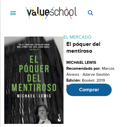
EL MERCADO
El póquer del
mentiroso
MICHAEL LEWIS
Recomendado por:
Marcos
Álvarez · Adarve Gestión
Edición:
Booket. 2019
Páginas:
384
Comprar