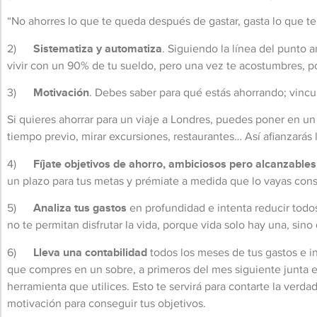
“No ahorres lo que te queda después de gastar, gasta lo que te
2)
Sistematiza y automatiza
. Siguiendo la línea del punto a
vivir con un 90% de tu sueldo, pero una vez te acostumbres, 
3)
Motivación
. Debes saber para qué estás ahorrando; vincu
Si quieres ahorrar para un viaje a Londres, puedes poner en un lu
tiempo previo, mirar excursiones, restaurantes… Así afianzarás 
4)
Fíjate objetivos de ahorro, ambiciosos pero alcanzables
un plazo para tus metas y prémiate a medida que lo vayas con
5)
Analiza tus gastos
en profundidad e intenta reducir todos
no te permitan disfrutar la vida, porque vida solo hay una, sino q
6)
Lleva una contabilidad
todos los meses de tus gastos e in
que compres en un sobre, a primeros del mes siguiente junta es
herramienta que utilices. Esto te servirá para contarte la verd
motivación para conseguir tus objetivos.