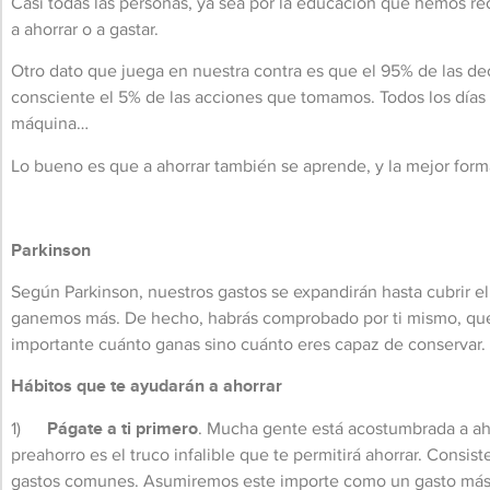
Casi todas las personas, ya sea por la educación que hemos r
a ahorrar o a gastar.
Otro dato que juega en nuestra contra es que el 95% de las d
consciente el 5% de las acciones que tomamos. Todos los días 
máquina…
Lo bueno es que a ahorrar también se aprende, y la mejor form
Parkinson
Según Parkinson, nuestros gastos se expandirán hasta cubrir 
ganemos más. De hecho, habrás comprobado por ti mismo, que 
importante cuánto ganas sino cuánto eres capaz de conservar.
Hábitos que te ayudarán a ahorrar
1)
Págate a ti primero
. Mucha gente está acostumbrada a ahor
preahorro es el truco infalible que te permitirá ahorrar. Consis
gastos comunes. Asumiremos este importe como un gasto más: n