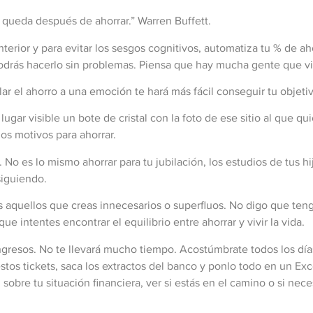
 queda después de ahorrar.” Warren Buffett.
nterior y para evitar los sesgos cognitivos, automatiza tu % de ah
podrás hacerlo sin problemas. Piensa que hay mucha gente que v
lar el ahorro a una emoción te hará más fácil conseguir tu obje
gar visible un bote de cristal con la foto de ese sitio al que quie
los motivos para ahorrar.
. No es lo mismo ahorrar para tu jubilación, los estudios de tus 
siguiendo.
 aquellos que creas innecesarios o superfluos. No digo que teng
ue intentes encontrar el equilibrio entre ahorrar y vivir la vida.
gresos. No te llevará mucho tiempo. Acostúmbrate todos los días 
tos tickets, saca los extractos del banco y ponlo todo en un Exc
ad sobre tu situación financiera, ver si estás en el camino o si n