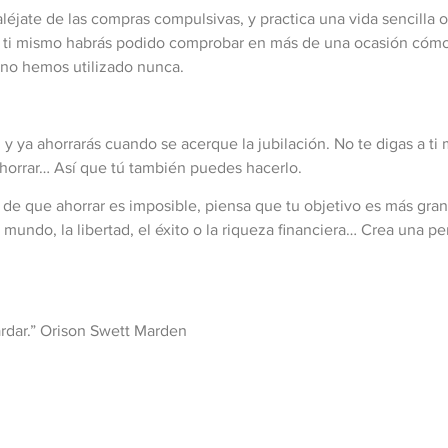
éjate de las compras compulsivas, y practica una vida sencilla 
 ti mismo habrás podido comprobar en más de una ocasión cómo
e no hemos utilizado nunca.
 ya ahorrarás cuando se acerque la jubilación. No te digas a t
horrar… Así que tú también puedes hacerlo.
 de que ahorrar es imposible, piensa que tu objetivo es más gran
mundo, la libertad, el éxito o la riqueza financiera… Crea una pe
ardar.” Orison Swett Marden