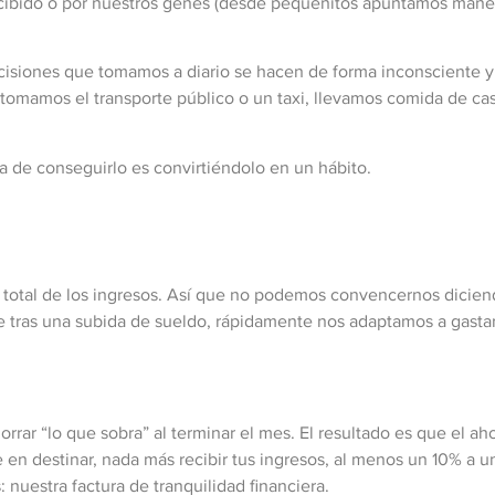
ecibido o por nuestros genes (desde pequeñitos apuntamos mane
ecisiones que tomamos a diario se hacen de forma inconsciente 
tomamos el transporte público o un taxi, llevamos comida de cas
a de conseguirlo es convirtiéndolo en un hábito.
el total de los ingresos. Así que no podemos convencernos dici
tras una subida de sueldo, rápidamente nos adaptamos a gastar
rar “lo que sobra” al terminar el mes. El resultado es que el ah
te en destinar, nada más recibir tus ingresos, al menos un 10% a u
uestra factura de tranquilidad financiera.