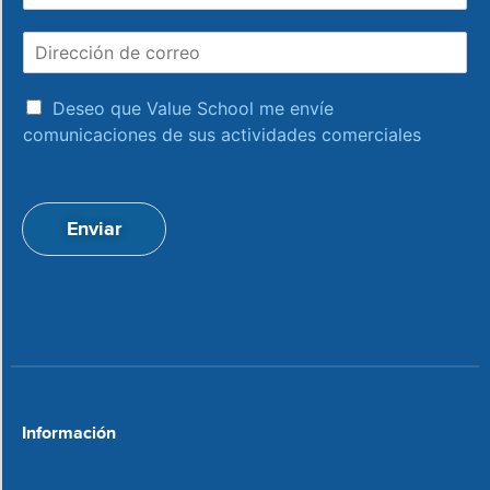
o
m
D
b
i
r
r
e
a
e
Deseo que Value School me envíe
c
c
comunicaciones de sus actividades comerciales
e
c
p
i
t
ó
a
n
Enviar
c
d
i
e
o
c
n
o
*
r
r
e
o
*
Información