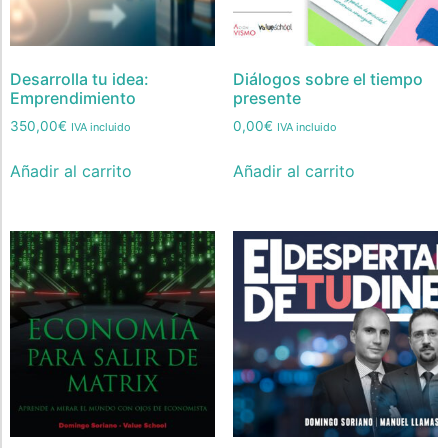
Desarrolla tu idea:
Diálogos sobre el tiempo
Emprendimiento
presente
350,00
€
0,00
€
IVA incluido
IVA incluido
Añadir al carrito
Añadir al carrito