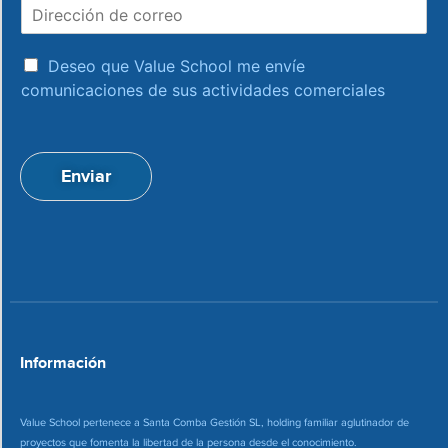
D
b
i
r
r
e
a
e
Deseo que Value School me envíe
c
c
comunicaciones de sus actividades comerciales
e
c
p
i
t
ó
a
n
Enviar
c
d
i
e
o
c
n
o
*
r
r
e
o
*
Información
Value School pertenece a Santa Comba Gestión SL, holding familiar aglutinador de
proyectos que fomenta la libertad de la persona desde el conocimiento.