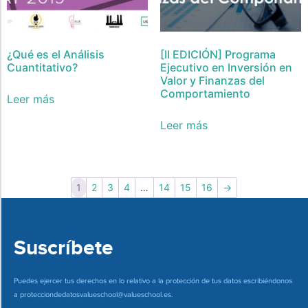
¿Qué es el Análisis
[II EDICIÓN] Programa
Cuantitativo?
Ejecutivo en Inversión en
Valor y Finanzas del
Comportamiento
Leer más
Leer más
1
2
3
4
…
14
15
16
→
Suscríbete
Puedes ejercer tus derechos en lo relativo a la protección de tus datos escribiéndonos
a
protecciondedatosvalueschool@valueschool.es
.