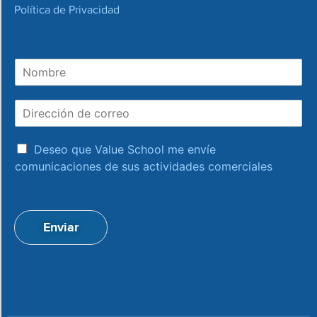
Política de Privacidad
N
o
m
D
b
i
r
r
e
a
e
Deseo que Value School me envíe
c
c
comunicaciones de sus actividades comerciales
e
c
p
i
t
ó
a
n
Enviar
c
d
i
e
o
c
n
o
*
r
r