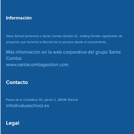
e
o
*
Información
Value School pertenece a Santa Comba Gestión SL, holding familiar aglutinador de
proyectos que fomenta la libertad de la persona desde el conocimiento.
Más información en la web corporativa del grupo Santa
Comba:
www.santacombagestion.com
Contacto
Paseo de la Castellana 53, planta 2, 28046 Madrid
info@valueschool.es
Legal