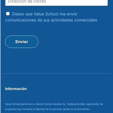
i
r
r
e
a
e
Deseo que Value School me envíe
c
c
comunicaciones de sus actividades comerciales
e
c
p
i
t
ó
a
n
Enviar
c
d
i
e
o
c
n
o
*
r
r
e
o
*
Información
Value School pertenece a Santa Comba Gestión SL, holding familiar aglutinador de
proyectos que fomenta la libertad de la persona desde el conocimiento.