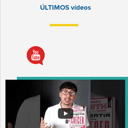
ÚLTIMOS vídeos
...
15
0