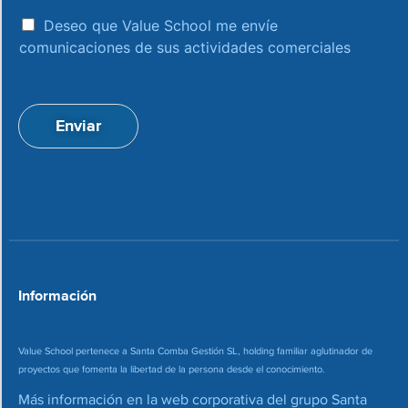
r
e
a
e
Deseo que Value School me envíe
c
c
comunicaciones de sus actividades comerciales
e
c
p
i
t
ó
a
n
Enviar
c
d
i
e
o
c
n
o
*
r
r
e
o
*
Información
Value School pertenece a Santa Comba Gestión SL, holding familiar aglutinador de
proyectos que fomenta la libertad de la persona desde el conocimiento.
Más información en la web corporativa del grupo Santa