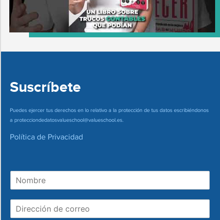
Suscríbete
Puedes ejercer tus derechos en lo relativo a la protección de tus datos escribiéndonos
a
protecciondedatosvalueschool@valueschool.es
.
Política de Privacidad
N
o
m
D
b
i
r