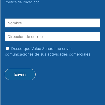
Política de Privacidad
N
o
m
D
b
i
r
r
e
a
e
Deseo que Value School me envíe
c
c
comunicaciones de sus actividades comerciales
e
c
p
i
t
ó
a
n
Enviar
c
d
i
e
o
c
n
o
*
r
r
e