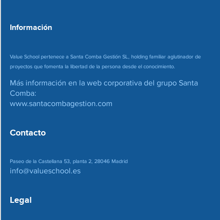
o
*
Información
Value School pertenece a Santa Comba Gestión SL, holding familiar aglutinador de
proyectos que fomenta la libertad de la persona desde el conocimiento.
Más información en la web corporativa del grupo Santa
Comba:
www.santacombagestion.com
Contacto
Paseo de la Castellana 53, planta 2, 28046 Madrid
info@valueschool.es
Legal