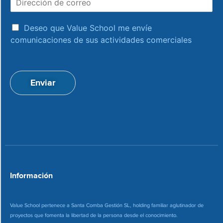
i
r
r
e
a
e
Deseo que Value School me envíe
c
c
comunicaciones de sus actividades comerciales
e
c
p
i
t
ó
a
n
Enviar
c
d
i
e
o
c
n
o
*
r
r
e
o
*
Información
Value School pertenece a Santa Comba Gestión SL, holding familiar aglutinador de
proyectos que fomenta la libertad de la persona desde el conocimiento.