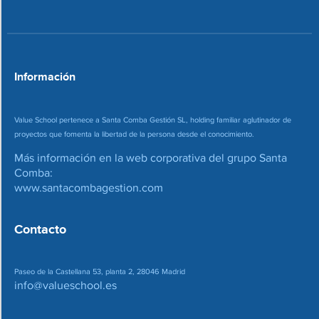
*
r
r
e
o
*
Información
Value School pertenece a Santa Comba Gestión SL, holding familiar aglutinador de
proyectos que fomenta la libertad de la persona desde el conocimiento.
Más información en la web corporativa del grupo Santa
Comba:
www.santacombagestion.com
Contacto
Paseo de la Castellana 53, planta 2, 28046 Madrid
info@valueschool.es