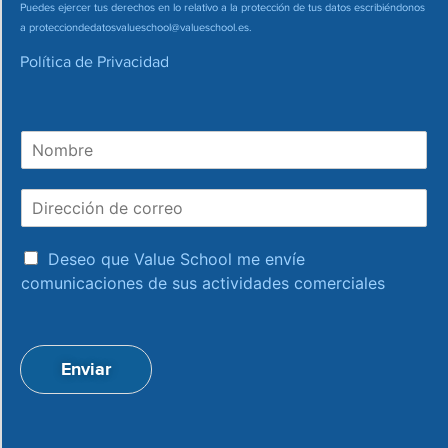
Puedes ejercer tus derechos en lo relativo a la protección de tus datos escribiéndonos
a
protecciondedatosvalueschool@valueschool.es
.
Política de Privacidad
N
o
m
D
b
i
r
r
e
a
e
Deseo que Value School me envíe
c
c
comunicaciones de sus actividades comerciales
e
c
p
i
t
ó
a
n
Enviar
c
d
i
e
o
c
n
o