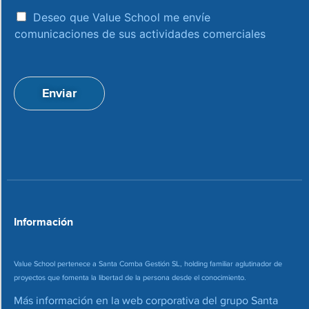
r
e
a
e
Deseo que Value School me envíe
c
c
comunicaciones de sus actividades comerciales
e
c
p
i
t
ó
a
n
Enviar
c
d
i
e
o
c
n
o
*
r
r
e
o
*
Información
Value School pertenece a Santa Comba Gestión SL, holding familiar aglutinador de
proyectos que fomenta la libertad de la persona desde el conocimiento.
Más información en la web corporativa del grupo Santa