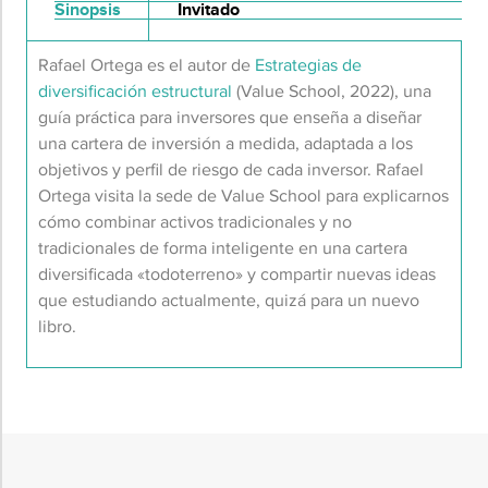
Sinopsis
Invitado
Rafael Ortega es el autor de
Estrategias de
d
iversificación
e
structural
(
Value
School
, 2022),
una
guía práctica
para inversores
que
enseña
a diseñar
una cartera de inversión a medida, adaptada a
los
objetivos y perfil de riesgo
de cada inversor
. Rafael
Ortega
visita la sede de
Value
School
para explicarnos
c
ómo combinar activos tradicionales y no
tradicionales de forma inteligente
en
una cartera
diversificada
«
todoterreno
»
y
compartir
nuevas ideas
que
estudiando actualmente
, quizá para un nuevo
libro.