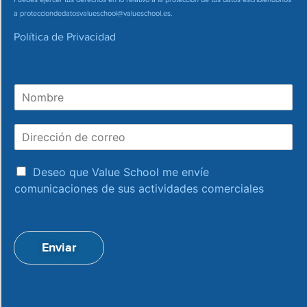
a
protecciondedatosvalueschool@valueschool.es
.
Política de Privacidad
N
o
m
D
b
i
r
r
e
a
e
Deseo que Value School me envíe
c
c
comunicaciones de sus actividades comerciales
e
c
p
i
t
ó
a
n
Enviar
c
d
i
e
o
c
n
o