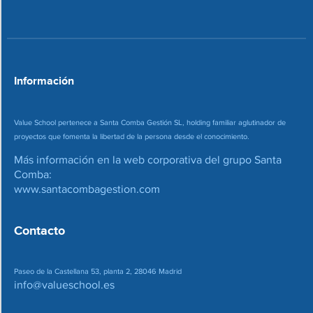
*
r
r
e
o
*
Información
Value School pertenece a Santa Comba Gestión SL, holding familiar aglutinador de
proyectos que fomenta la libertad de la persona desde el conocimiento.
Más información en la web corporativa del grupo Santa
Comba:
www.santacombagestion.com
Contacto
Paseo de la Castellana 53, planta 2, 28046 Madrid
info@valueschool.es