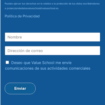
Puedes ejercer tus derechos en lo relativo a la protección de tus datos escribiéndonos
a
protecciondedatosvalueschool@valueschool.es
.
Política de Privacidad
N
o
m
D
b
i
r
r
e
a
e
Deseo que Value School me envíe
c
c
comunicaciones de sus actividades comerciales
e
c
p
i
t
ó
a
n
Enviar
c
d
i
e
o
c
n
o