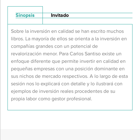
Sinopsis
Invitado
S
obre
la inversión en calidad
se han escrito muchos
libros. La mayoría de ellos se
orienta a la inversión en
compañías grandes
con un potencial de
revalorización menor.
Para
Carlos
Santiso
e
xiste un
enfoque diferente
que
permite
invertir en calidad en
pequeñas empresas
con una
posición dominante en
sus nichos
de mercado respectivos
.
A lo largo de esta
sesión
nos
lo
explicará con detalle y
lo ilustrará
co
n
ejemplos de inversión reales procedentes de su
propia labor
como gestor
profesional
.