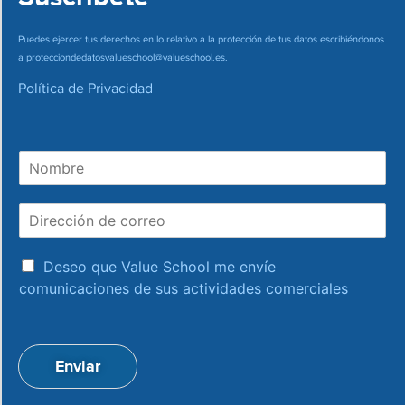
Puedes ejercer tus derechos en lo relativo a la protección de tus datos escribiéndonos
a
protecciondedatosvalueschool@valueschool.es
.
Política de Privacidad
N
o
m
D
b
i
r
r
e
a
e
Deseo que Value School me envíe
c
c
comunicaciones de sus actividades comerciales
e
c
p
i
t
ó
a
n
Enviar
c
d
i
e