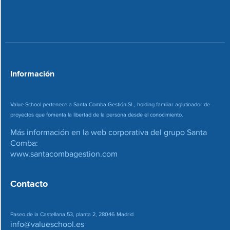
o
c
n
o
*
r
r
e
o
*
Información
Value School pertenece a Santa Comba Gestión SL, holding familiar aglutinador de
proyectos que fomenta la libertad de la persona desde el conocimiento.
Más información en la web corporativa del grupo Santa
Comba:
www.santacombagestion.com
Contacto
Paseo de la Castellana 53, planta 2, 28046 Madrid
info@valueschool.es