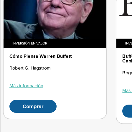
INVERSIÓN EN VALOR
INV
Cómo Piensa Warren Buffett
Buff
Capi
Robert G. Hagstrom
Roge
Más información
Más 
Comprar