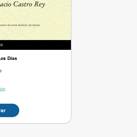
OX
Los Días
o
ión
ar