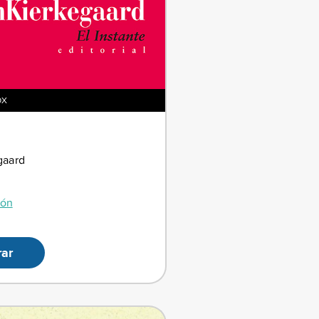
OX
gaard
ión
ar