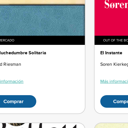
MERCADO
OUT OF THE B
uchedumbre Solitaria
El Instante
id Riesman
Soren Kierke
información
Más informac
Comprar
Compr