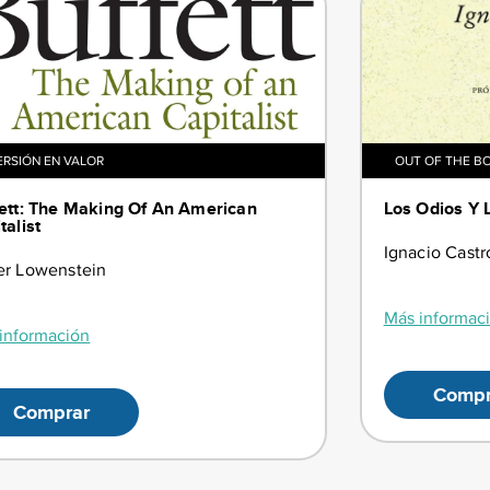
ERSIÓN EN VALOR
OUT OF THE B
ett: The Making Of An American
Los Odios Y 
talist
Ignacio Castr
r Lowenstein
Más informac
información
Compr
Comprar