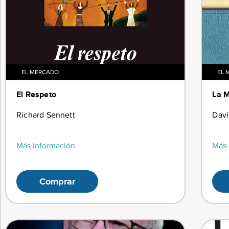
EL MERCADO
EL 
El Respeto
La M
Richard Sennett
Dav
Más información
Más 
Comprar