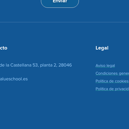
Enviar
a
n
c
d
i
e
o
c
n
o
*
r
r
e
cto
Legal
o
*
de la Castellana 53, planta 2, 28046
Aviso legal
Condiciones gener
alueschool.es
Política de cookies
Política de privaci