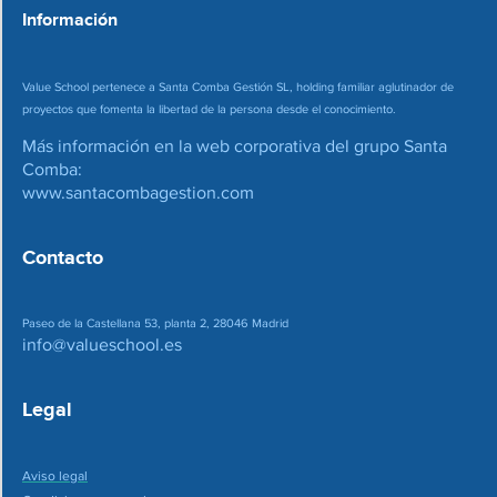
*
Información
Value School pertenece a Santa Comba Gestión SL, holding familiar aglutinador de
proyectos que fomenta la libertad de la persona desde el conocimiento.
Más información en la web corporativa del grupo Santa
Comba:
www.santacombagestion.com
Contacto
Paseo de la Castellana 53, planta 2, 28046 Madrid
info@valueschool.es
Legal
Aviso legal