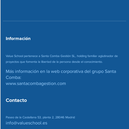
n
o
*
r
r
e
o
*
Información
Value School pertenece a Santa Comba Gestión SL, holding familiar aglutinador de
proyectos que fomenta la libertad de la persona desde el conocimiento.
Más información en la web corporativa del grupo Santa
Comba:
www.santacombagestion.com
Contacto
Paseo de la Castellana 53, planta 2, 28046 Madrid
info@valueschool.es