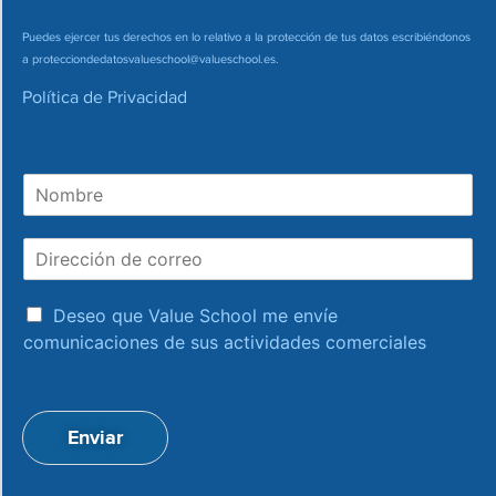
Puedes ejercer tus derechos en lo relativo a la protección de tus datos escribiéndonos
a
protecciondedatosvalueschool@valueschool.es
.
Política de Privacidad
N
o
m
D
b
i
r
r
e
a
e
Deseo que Value School me envíe
c
c
comunicaciones de sus actividades comerciales
e
c
p
i
t
ó
a
n
Enviar
c
d
i
e
o
c