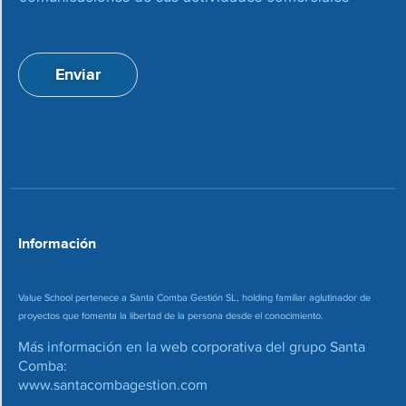
e
c
p
i
t
ó
a
n
Enviar
c
d
i
e
o
c
n
o
*
r
r
e
o
*
Información
Value School pertenece a Santa Comba Gestión SL, holding familiar aglutinador de
proyectos que fomenta la libertad de la persona desde el conocimiento.
Más información en la web corporativa del grupo Santa
Comba:
www.santacombagestion.com