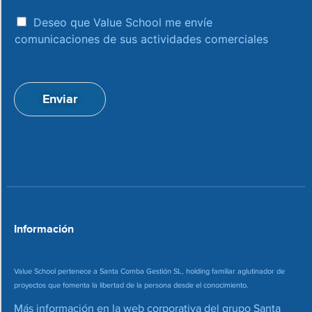
r
e
a
e
Deseo que Value School me envíe
c
c
comunicaciones de sus actividades comerciales
e
c
p
i
t
ó
a
n
Enviar
c
d
i
e
o
c
n
o
*
r
r
e
o
*
Información
Value School pertenece a Santa Comba Gestión SL, holding familiar aglutinador de
proyectos que fomenta la libertad de la persona desde el conocimiento.
Más información en la web corporativa del grupo Santa