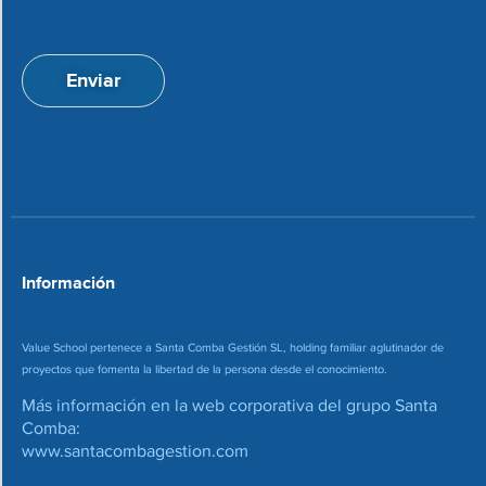
e
c
p
i
t
ó
a
n
Enviar
c
d
i
e
o
c
n
o
*
r
r
e
o
*
Información
Value School pertenece a Santa Comba Gestión SL, holding familiar aglutinador de
proyectos que fomenta la libertad de la persona desde el conocimiento.
Más información en la web corporativa del grupo Santa
Comba:
www.santacombagestion.com