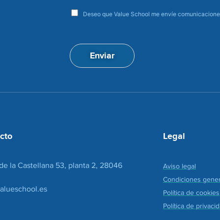
r
e
a
e
Deseo que Value School me envíe comunicaciones
c
c
e
c
p
i
t
ó
Enviar
a
n
c
d
i
e
o
c
n
o
*
r
r
e
cto
Legal
o
*
de la Castellana 53, planta 2, 28046
Aviso legal
Condiciones gener
alueschool.es
Política de cookies
Política de privaci