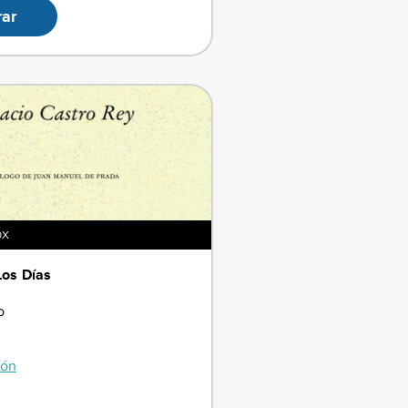
ar
OX
Los Días
o
ión