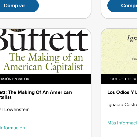
Comprar
Compr
ERSIÓN EN VALOR
OUT OF THE B
ett: The Making Of An American
Los Odios Y 
talist
Ignacio Castr
r Lowenstein
Más informac
información