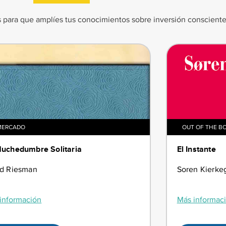
 para que amplíes tus conocimientos sobre inversión consciente
MERCADO
OUT OF THE B
uchedumbre Solitaria
El Instante
id Riesman
Soren Kierke
información
Más informac