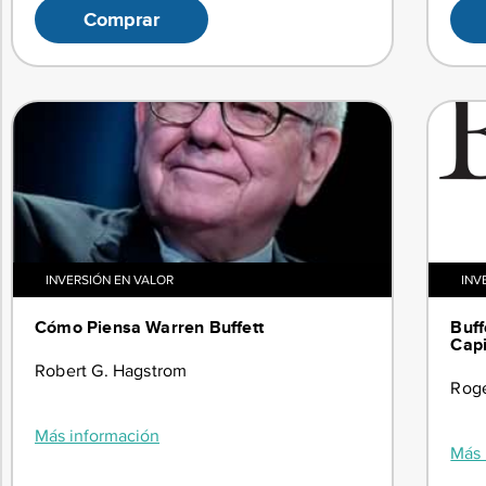
Comprar
INVERSIÓN EN VALOR
INV
Cómo Piensa Warren Buffett
Buff
Capi
Robert G. Hagstrom
Roge
Más información
Más 