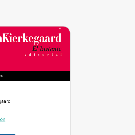
.
OX
gaard
ión