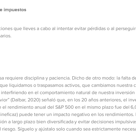
 e impuestos
cciones que lleves a cabo al intentar evitar pérdidas o al perseg
arios.
a requiere disciplina y paciencia. Dicho de otro modo: la falta d
 que liquidamos o traspasamos activos, que cambiamos nuestra c
interfiriendo en el comportamiento natural de nuestra inversi
avior” (Dalbar, 2020) señaló que, en los 20 años anteriores, el i
 el rendimiento anual del S&P 500 en el mismo plazo fue del 6,
ineficaz) puede tener un impacto negativo en los rendimientos.
ón a largo plazo bien diversificada y evitar decisiones impulsivas
l riesgo. Síguelo y ajústalo solo cuando sea estrictamente necesar