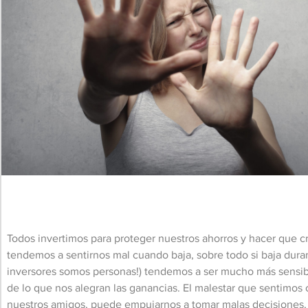
Todos invertimos para proteger nuestros ahorros y hacer que cr
tendemos a sentirnos mal cuando baja, sobre todo si baja dur
inversores somos personas!) tendemos a ser mucho más sensibl
de lo que nos alegran las ganancias. El malestar que sentimos
nuestros amigos, puede empujarnos a tomar malas decisiones, 