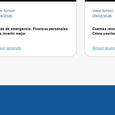
ue School
Value School
04/2026
09/02/2026
do de emergencia: Finanzas personales
Cuentas remu
a invertir mejor
Cómo usarlos
uir leyendo
Seguir leye
Suscríbete