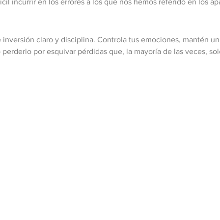
ícil incurrir en los errores a los que nos hemos referido en los 
e inversión claro y disciplina. Controla tus emociones, mantén u
 perderlo por esquivar pérdidas que, la mayoría de las veces, so