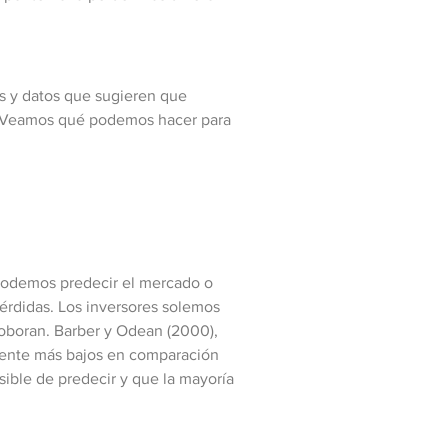
os y datos que sugieren que
a. Veamos qué podemos hacer para
e podemos predecir el mercado o
érdidas. Los inversores solemos
rroboran. Barber y Odean (2000),
amente más bajos en comparación
ible de predecir y que la mayoría