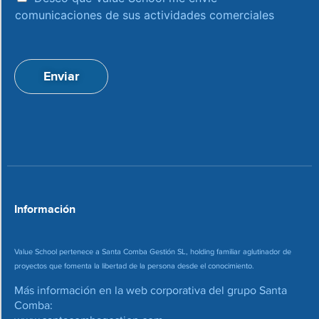
c
c
comunicaciones de sus actividades comerciales
e
c
p
i
t
ó
a
n
Enviar
c
d
i
e
o
c
n
o
*
r
r
e
o
*
Información
Value School pertenece a Santa Comba Gestión SL, holding familiar aglutinador de
proyectos que fomenta la libertad de la persona desde el conocimiento.
Más información en la web corporativa del grupo Santa
Comba: