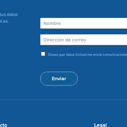
tus datos
N
l.es
.
o
m
D
b
i
r
r
e
a
e
Deseo que Value School me envíe comunicaciones
c
c
e
c
p
i
t
ó
Enviar
a
n
c
d
i
e
o
c
n
o
*
r
r
e
cto
Legal