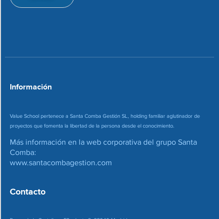
i
e
o
c
n
o
*
r
r
e
o
*
Información
Value School pertenece a Santa Comba Gestión SL, holding familiar aglutinador de
proyectos que fomenta la libertad de la persona desde el conocimiento.
Más información en la web corporativa del grupo Santa
Comba:
www.santacombagestion.com
Contacto