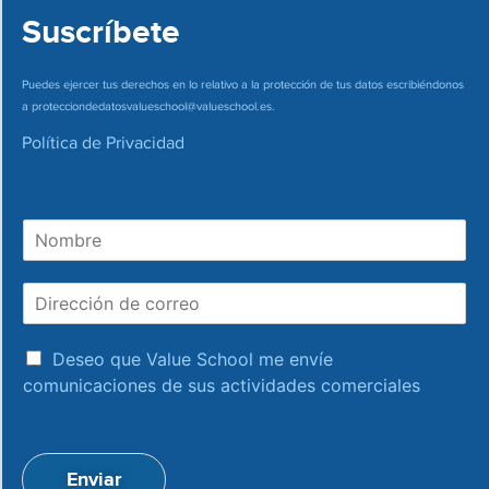
Suscríbete
Puedes ejercer tus derechos en lo relativo a la protección de tus datos escribiéndonos
a
protecciondedatosvalueschool@valueschool.es
.
Política de Privacidad
N
o
m
D
b
i
r
r
e
a
e
Deseo que Value School me envíe
c
c
comunicaciones de sus actividades comerciales
e
c
p
i
t
ó
a
n
Enviar
c
d