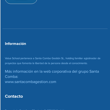
i
e
o
c
n
o
*
r
r
e
o
*
Información
Value School pertenece a Santa Comba Gestión SL, holding familiar aglutinador de
proyectos que fomenta la libertad de la persona desde el conocimiento.
Más información en la web corporativa del grupo Santa
Comba:
www.santacombagestion.com
Contacto