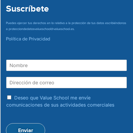
Suscríbete
Puedes ejercer tus derechos en lo relativo a la protección de tus datos escribiéndonos
a
protecciondedatosvalueschool@valueschool.es
.
Política de Privacidad
N
o
m
D
b
i
r
r
e
a
e
Deseo que Value School me envíe
c
c
comunicaciones de sus actividades comerciales
e
c
p
i
t
ó
a
n
Enviar
c
d