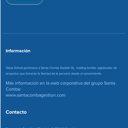
i
e
o
c
n
o
*
r
r
e
o
*
Información
Value School pertenece a Santa Comba Gestión SL, holding familiar aglutinador de
proyectos que fomenta la libertad de la persona desde el conocimiento.
Más información en la web corporativa del grupo Santa
Comba:
www.santacombagestion.com
Contacto