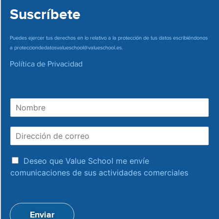
Suscríbete
Puedes ejercer tus derechos en lo relativo a la protección de tus datos escribiéndonos
a
protecciondedatosvalueschool@valueschool.es
.
Política de Privacidad
N
o
m
D
b
i
r
r
e
a
e
Deseo que Value School me envíe
c
c
comunicaciones de sus actividades comerciales
e
c
p
i
t
ó
a
n
Enviar
c
d