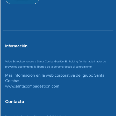
i
e
o
c
n
o
*
r
r
e
o
*
Información
Value School pertenece a Santa Comba Gestión SL, holding familiar aglutinador de
proyectos que fomenta la libertad de la persona desde el conocimiento.
Más información en la web corporativa del grupo Santa
Comba:
www.santacombagestion.com
Contacto