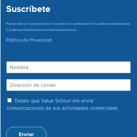
Suscríbete
Puedes ejercer tus derechos en lo relativo a la protección de tus datos escribiéndonos
a
protecciondedatosvalueschool@valueschool.es
.
Política de Privacidad
N
o
m
D
b
i
r
r
e
a
e
Deseo que Value School me envíe
c
c
comunicaciones de sus actividades comerciales
e
c
p
i
t
ó
a
n
Enviar
c
d