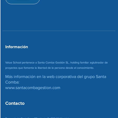
i
e
o
c
n
o
*
r
r
e
o
*
Información
Value School pertenece a Santa Comba Gestión SL, holding familiar aglutinador de
proyectos que fomenta la libertad de la persona desde el conocimiento.
Más información en la web corporativa del grupo Santa
Comba:
www.santacombagestion.com
Contacto