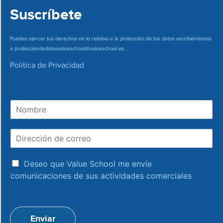
Suscríbete
Puedes ejercer tus derechos en lo relativo a la protección de tus datos escribiéndonos
a
protecciondedatosvalueschool@valueschool.es
.
Política de Privacidad
N
o
m
D
b
i
r
r
e
a
e
Deseo que Value School me envíe
c
c
comunicaciones de sus actividades comerciales
e
c
p
i
t
ó
a
n
Enviar
c
d