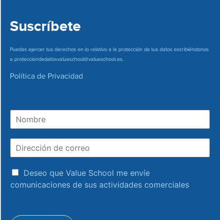
Suscríbete
Puedes ejercer tus derechos en lo relativo a la protección de tus datos escribiéndonos
a
protecciondedatosvalueschool@valueschool.es
.
Política de Privacidad
N
o
m
D
b
i
r
r
e
a
e
Deseo que Value School me envíe
c
c
comunicaciones de sus actividades comerciales
e
c
p
i
t
ó