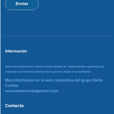
a
n
Enviar
c
d
i
e
o
c
n
o
*
r
r
e
o
*
Información
Value School pertenece a Santa Comba Gestión SL, holding familiar aglutinador de
proyectos que fomenta la libertad de la persona desde el conocimiento.
Más información en la web corporativa del grupo Santa
Comba:
www.santacombagestion.com
Contacto