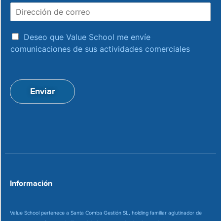
D
b
i
r
r
e
a
e
Deseo que Value School me envíe
c
c
comunicaciones de sus actividades comerciales
e
c
p
i
t
ó
a
n
Enviar
c
d
i
e
o
c
n
o
*
r
r
e
o
*
Información
Value School pertenece a Santa Comba Gestión SL, holding familiar aglutinador de