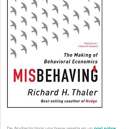
De
Nudge
hicimos una breve reseña en un
post sobre