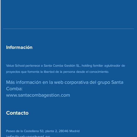
o
c
n
o
*
r
r
e
o
*
Información
Value School pertenece a Santa Comba Gestión SL, holding familiar aglutinador de
proyectos que fomenta la libertad de la persona desde el conocimiento.
Más información en la web corporativa del grupo Santa
Comba:
www.santacombagestion.com
Contacto
Paseo de la Castellana 53, planta 2, 28046 Madrid
info@valueschool.es