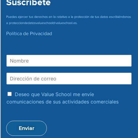
Suscríbete
Puedes ejercer tus derechos en lo relativo a la protección de tus datos escribiéndonos
a
protecciondedatosvalueschool@valueschool.es
.
Política de Privacidad
N
o
m
D
b
i
r
r
e
a
e
Deseo que Value School me envíe
c
c
comunicaciones de sus actividades comerciales
e
c
p
i
t
ó
a
n
Enviar
c
d
i
e