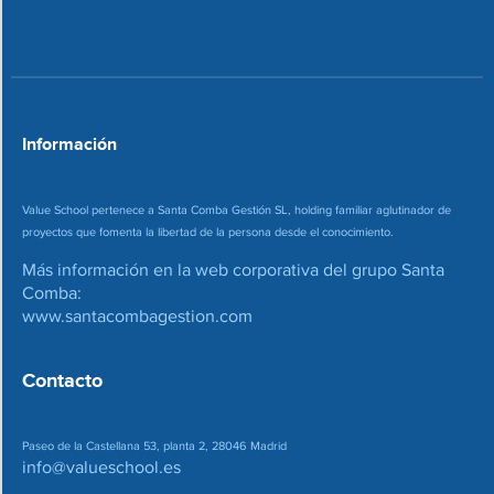
n
o
*
r
r
e
o
*
Información
Value School pertenece a Santa Comba Gestión SL, holding familiar aglutinador de
proyectos que fomenta la libertad de la persona desde el conocimiento.
Más información en la web corporativa del grupo Santa
Comba:
www.santacombagestion.com
Contacto
Paseo de la Castellana 53, planta 2, 28046 Madrid
info@valueschool.es