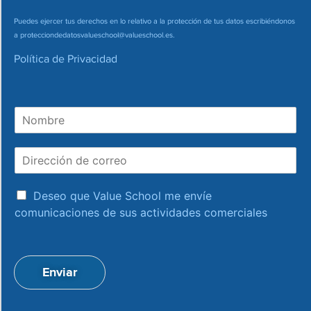
Puedes ejercer tus derechos en lo relativo a la protección de tus datos escribiéndonos
a
protecciondedatosvalueschool@valueschool.es
.
Política de Privacidad
N
o
m
D
b
i
r
r
e
a
e
Deseo que Value School me envíe
c
c
comunicaciones de sus actividades comerciales
e
c
p
i
t
ó
a
n
Enviar
c
d
i
e
o
c