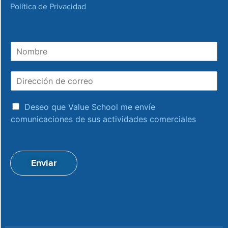
Política de Privacidad
N
o
m
D
b
i
r
r
e
a
e
Deseo que Value School me envíe
c
c
comunicaciones de sus actividades comerciales
e
c
p
i
t
ó
a
n
Enviar
c
d
i
e
o
c
n
o
*
r
r