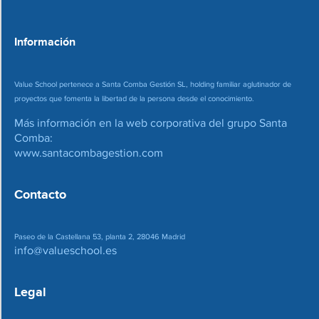
e
o
*
Información
Value School pertenece a Santa Comba Gestión SL, holding familiar aglutinador de
proyectos que fomenta la libertad de la persona desde el conocimiento.
Más información en la web corporativa del grupo Santa
Comba:
www.santacombagestion.com
Contacto
Paseo de la Castellana 53, planta 2, 28046 Madrid
info@valueschool.es
Legal